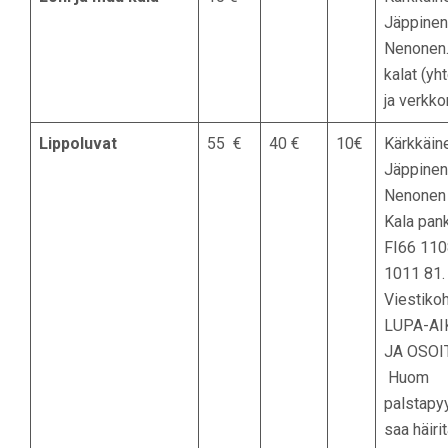
Jäppinen
Nenonen.
kalat (yh
ja verkk
Lippoluvat
55 €
40 €
10€
Kärkkäine
Jäppinen
Nenonen 
Kala pankk
FI66 110
1011 81.
Viestiko
LUPA-AI
JA OSOI
Huom
palstapyy
saa häiri