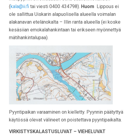
(
kala@ii.fi
tai viesti 0400 434798).
Huom
Lippous ei
ole sallittua Uiskarin alapuolisella alueella voimalan
alakanavan etelänokalta – Illin ranta alueella (ei koske
kesäsiian emokalahankintaan tai erikseen myönnettyä
mätihankintalupaa).
Pyyntipaikan varaaminen on kielletty. Pyynnin päätyttyä
käytössä olevat välineet on poistettava pyyntipaikalta.
VIRKISTYSKALASTUSLUVAT – VIEHELUVAT