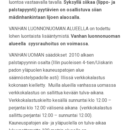
luontoa vastaavalla tavalla.
Syksyllä siikaa (lippo- ja
palstapyynti) pyytävien on osallistuva siian
mädinhankintaan Iijoen alaosalla.
VANHAN LUONNONUOMAN ALUEELLA on todettu
lohen luontaista lisääntymistä.
Vanhan luonnonuoman
alueella syysrauhoitus on voimassa.
VANHAN UOMAN säädökset 2010 alkaen
palstapyynnin osalta (Illin puoleisen 4-tien/Uiskarin
padon yläpuolen kauneuspatojen alue
säännöstelypadolle asti): Illissä verkkokalastus
kokonaan kielletty. Muilla alueilla vanhassa uomassa
verkkokalastus on sallittua kevään tulva-aikana.
Verkkokalastuskielto kesällä sunnuntai klo 12.00 –
perjantai klo 12.00 välisenä aikana (verkkokalastus
sallittu perjantai 12.00 – sunnuntai 12.00).
Kauneuspatojen ala- ja yläpuolella on tulva-aikaa