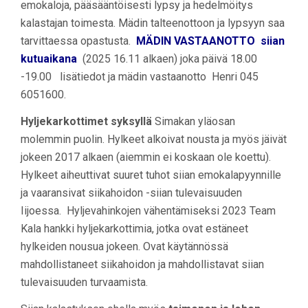
emokaloja, pääsääntöisesti lypsy ja hedelmöitys
kalastajan toimesta. Mädin talteenottoon ja lypsyyn saa
tarvittaessa opastusta.
MÄDIN VASTAANOTTO siian
kutuaikana
(2025 16.11 alkaen) joka päivä 18.00
-19.00 lisätiedot ja mädin vastaanotto Henri 045
6051600.
Hyljekarkottimet syksyllä
Simakan yläosan
molemmin puolin. Hylkeet alkoivat nousta ja myös jäivät
jokeen 2017 alkaen (aiemmin ei koskaan ole koettu).
Hylkeet aiheuttivat suuret tuhot siian emokalapyynnille
ja vaaransivat siikahoidon -siian tulevaisuuden
Iijoessa. Hyljevahinkojen vähentämiseksi 2023 Team
Kala hankki hyljekarkottimia, jotka ovat estäneet
hylkeiden nousua jokeen. Ovat käytännössä
mahdollistaneet siikahoidon ja mahdollistavat siian
tulevaisuuden turvaamista.