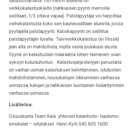
lukuunottamatta 100 metrin alueella on
verkkokalastuskielto (nahkiaisen pyynti merroilla
sallitaan, 1/3 oltava vapaa). Palstapyytäjä voi harjoittaa
viehekalastusta koko sen kauneusaltaan alueella, jossa
pyytäjällä palstapyynti. Katiskapyynti on sallittua
palstapyytäjän luvalla. Talviverkkokalastus (ei Illissä)
jään alta on mahdollista, mutta vasta joulukuun alusta.
Syynä on kalastuslain määräämä lohen-taimenen-siian
syksyn kuturauhoitus. Kalastusjärjestelyjen perustana
on vanhan uoman kalastuksen kehittäminen, istutusten
mahdollistaminen, nousukalojen liikkuminen vanhassa
uomassa, kalojen ja nahkiaisen luontainen lisääntyminen
vanhassa uomassa.
Lisätietoa:
Osuuskunta Team Kala yhteiset kalanhoito- hautomo-
emokalat – istutukset Henri Kylli 045 605 1600