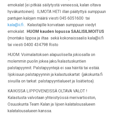
emokalat (ei pitkää säilytystä veneessä, kalan oltava
hyväkuntoinen). ILMOTA HETI illan päätyttyä sumppuun
pantujen kalojen määrä viesti 045 6051600 tai
kala@ii.fi
. Kalastajille korvataan sumppuun viedyt
emokalat.
HUOM kauden lopussa SAALISILMOITUS
(montako lippoa ja iltaa sekä kokonaissaalis kala@ii.fi
tai viesti 0400 434798 Risto
HUOM. Voimalaitoksen alapuolisella jokiosalla on
molemmin puolin jokea jako/kalastuskuntien
palstapyynnit. Palstapyyntejä ei saa häiritä tai estää.
Iijokisuun palstapyynnin ja kalastuskartat (jakokunta.fi
sivuilla on tarkat palstapyyntialueet ja lisätietoa).
KAIKISSA LIPPOVENEISSÄ OLTAVA VALOT !
Kalastusta valvotaan yhteistyössä merivartioston,
Osuuskunta Team Kalan ja Iijoen kalatalousalueen
kalatalousalueen kanssa.