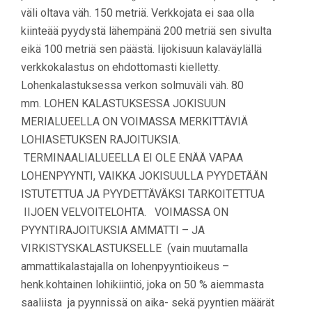
väli oltava väh. 150 metriä. Verkkojata ei saa olla
kiinteää pyydystä lähempänä 200 metriä sen sivulta
eikä 100 metriä sen päästä. Iijokisuun kalaväylällä
verkkokalastus on ehdottomasti kielletty.
Lohenkalastuksessa verkon solmuväli väh. 80
mm. LOHEN KALASTUKSESSA JOKISUUN
MERIALUEELLA ON VOIMASSA MERKITTÄVIÄ
LOHIASETUKSEN RAJOITUKSIA.
TERMINAALIALUEELLA EI OLE ENÄÄ VAPAA
LOHENPYYNTI, VAIKKA JOKISUULLA PYYDETÄÄN
ISTUTETTUA JA PYYDETTÄVÄKSI TARKOITETTUA
IIJOEN VELVOITELOHTA. VOIMASSA ON
PYYNTIRAJOITUKSIA AMMATTI – JA
VIRKISTYSKALASTUKSELLE (vain muutamalla
ammattikalastajalla on lohenpyyntioikeus –
henk.kohtainen lohikiintiö, joka on 50 % aiemmasta
saaliista ja pyynnissä on aika- sekä pyyntien määrät