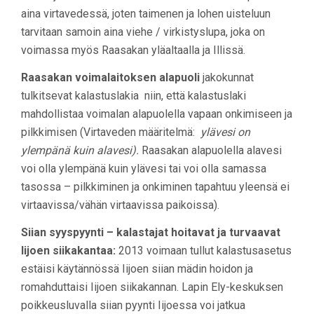
aina virtavedessä, joten taimenen ja lohen uisteluun
tarvitaan samoin aina viehe / virkistyslupa, joka on
voimassa myös Raasakan yläaltaalla ja Illissä.
Raasakan voimalaitoksen alapuoli
jakokunnat
tulkitsevat kalastuslakia niin, että kalastuslaki
mahdollistaa voimalan alapuolella vapaan onkimiseen ja
pilkkimisen (Virtaveden määritelmä:
ylävesi on
ylempänä kuin alavesi).
Raasakan alapuolella alavesi
voi olla ylempänä kuin ylävesi tai voi olla samassa
tasossa – pilkkiminen ja onkiminen tapahtuu yleensä ei
virtaavissa/vähän virtaavissa paikoissa).
Siian syyspyynti – kalastajat hoitavat ja turvaavat
Iijoen siikakantaa:
2013 voimaan tullut kalastusasetus
estäisi käytännössä Iijoen siian mädin hoidon ja
romahduttaisi Iijoen siikakannan. Lapin Ely-keskuksen
poikkeusluvalla siian pyynti Iijoessa voi jatkua