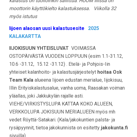
kalastus on tuolloinkin sallittua
.
HUOM Illissä on
moottorin käyttökielto kalastuksessa. Viikolla 32
myös istutus
Iijoen alaosan uusi kalastusesite
2025
KALAKARTTA
IIJOKISUUN YHTEISLUVAT
VOIMASSA
OSTOPÄIVÄSTÄ VUODEN LOPPUUN (esim 1.1-31.12,
10.6 -31.12, 15.12 -31.12) . Etelä- ja Pohjois-Iin
yhteiset kalanhoito- ja kalastusjärjestelyt
hoitaa Osk
Team Kala
alueena Iijoen edustan merialue, Iijokisuu,
Illin Erityiskalastusalue, vanha uoma, Raasakan voiman
yläallas, joki Jakkukylän rajalle asti.
VIEHE/VIRKISTYSLUPA KATTAA KOKO ALUEEN,
VERKKOLUPA JOKISUUN MERIALUEEN myös mh
vedet Röyttä-Satakari. (Kala/jakokuntien palsta- ja
rysäpyynnit, tietoa jakokunnista on esitetty
jakokunta.fi
sivuilla).