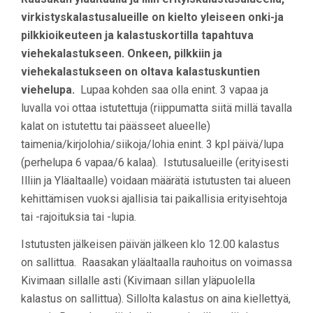
virkistyskalastusalueille on kielto yleiseen onki-ja
pilkkioikeuteen ja kalastuskortilla tapahtuva
viehekalastukseen. Onkeen, pilkkiin ja
viehekalastukseen on oltava kalastuskuntien
viehelupa.
Lupaa kohden saa olla enint. 3 vapaa ja
luvalla voi ottaa istutettuja (riippumatta siitä millä tavalla
kalat on istutettu tai päässeet alueelle)
taimenia/kirjolohia/siikoja/lohia enint. 3 kpl päivä/lupa
(perhelupa 6 vapaa/6 kalaa). Istutusalueille (erityisesti
Illiin ja Yläaltaalle) voidaan määrätä istutusten tai alueen
kehittämisen vuoksi ajallisia tai paikallisia erityisehtoja
tai -rajoituksia tai -lupia.
Istutusten jälkeisen päivän jälkeen klo 12.00 kalastus
on sallittua. Raasakan yläaltaalla rauhoitus on voimassa
Kivimaan sillalle asti (Kivimaan sillan yläpuolella
kalastus on sallittua). Sillolta kalastus on aina kiellettyä,