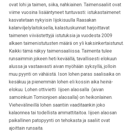
ovat lohi ja taimen, siika, nahkiainen. Taimensaaliit ovat
viime vuosina lisääntyneet tuntuvasti: istukastaimenet
kasvatetaan nykyisin Iijokisuulla Raasakan
kalanviljelylaitoksella, kalastuskunnat harjoittavat
taimenen viivästettyjä istutuksia ja vuodesta 2009
alkaen taimenistutusten määrä on yli kaksinkertaistunut.
Kaikki tämä näkyy taimensaaliissa. Taimenta tulee
runsaimmin jokeen heti keväällä, tavallisesti elokuun
alussa ja vastaavasti aivan myöhään syksyllä, jolloin
muu pyynti on vähäistä. Ison lohen paras saalisaika on
kesäkuu ja pienemmän lohen eli kossin aika heinä-
elokuu. Lohen ottivietti Iijoen alaosalla (aivan
samoinkuin Tornionjoen alaosalla) on heikonlainen.
Viehevälineillä lohen saantiin vaaditaankin joko
kalaonnea tai todellista ammattitaitoa. Iijoen alaosan
paikallinen patopyynti on tehokasta ja saaliit ovat
ajoittain runsaita.