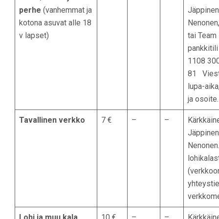
perhe
(vanhemmat ja
Jäppinen
kotona asuvat alle 18
Nenonen, 
v lapset)
tai Team
pankkitil
1108 30
81 Viest
lupa-aika
ja osoite
Tavallinen verkko
7 €
–
–
Kärkkäine
Jäppinen
Nenonen.
lohikala
(verkkoo
yhteystie
verkkome
Lohi ja muu kala
10 €
–
–
Kärkkäine