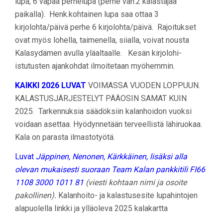
lupa, 6 vapaa perhelupa (perhe väh.2 kalastajaa
paikalla). Henk.kohtainen lupa saa ottaa 3
kirjolohta/päivä perhe 6 kirjolohta/päivä. Rajoitukset
ovat myös lohella, taimenella, siialla, voivat nousta
Kalasydämen avulla yläaltaalle. Kesän kirjolohi-
istutusten ajankohdat ilmoitetaan myöhemmin.
KAIKKI 2026 LUVAT
VOIMASSA VUODEN LOPPUUN.
KALASTUSJÄRJESTELYT PÄÄOSIN SAMAT KUIN
2025. Tarkennuksia säädöksiin kalanhoidon vuoksi
voidaan asettaa. Hyödynnetään terveellistä lähiruokaa.
Kala on parasta ilmastotyötä.
Luvat
Jäppinen, Nenonen, Kärkkäinen, lisäksi alla
olevan mukaisesti suoraan Team Kalan pankkitili FI66
1108 3000 1011 81
(viesti kohtaan nimi ja osoite
pakollinen).
Kalanhoito- ja kalastusesite lupahintojen
alapuolella linkki ja ylläoleva 2025 kalakartta