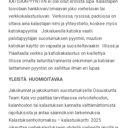
KATISKAPYYNTIIN ei ole ollut erillistä lupa. Kalastajien
toivotaan hankkivan/omaavan joko vieheluvan tai
verkkokalastusluvan. Verkoissa, rysissä, padoissa on
oltava aina kalastajan nimi ja yhteystieto, koskee myös
katiskapyyntiä. Jokialueella katiska vaatii
palstapyytäjän suostumuksen pyyntiin, muutoin
katiskan käyttö on vapaata ja suositeltavaakin. Illissä ja
Yläaltaalla verkko ja katiskakalastus on kiellettyä.
Illissä omalta laiturilta/rannasta onkiminen ja katiskan
laittaminen pyyntiin on sallittua ilman eri lupaa.
YLEISTÄ HUOMIOITAVAA
Jakokunnat ja jakokuntien suostumuksella Osuuskunta
Team Kala voi päättää tarvittaessa velvoitehoidon,
kalanhoidon tai kalastuksen kannalta välttämättömistä
rajoituksista ja antaa säännöksiin tarkennuksia.
Kalastuksenhoitomaksu – kalastuskortti 2025
oikeuttaa viehekalastukseen yhdellä vieheellä järvillä ja