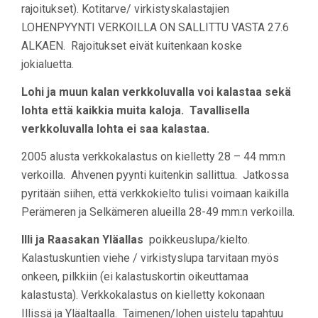
rajoitukset). Kotitarve/ virkistyskalastajien
LOHENPYYNTI VERKOILLA ON SALLITTU VASTA 27.6
ALKAEN. Rajoitukset eivät kuitenkaan koske
jokialuetta.
Lohi ja muun kalan verkkoluvalla voi kalastaa sekä
lohta että kaikkia muita kaloja. Tavallisella
verkkoluvalla lohta ei saa kalastaa.
2005 alusta verkkokalastus on kielletty 28 – 44 mm:n
verkoilla. Ahvenen pyynti kuitenkin sallittua. Jatkossa
pyritään siihen, että verkkokielto tulisi voimaan kaikilla
Perämeren ja Selkämeren alueilla 28-49 mm:n verkoilla.
Illi ja Raasakan Yläallas
poikkeuslupa/kielto.
Kalastuskuntien viehe / virkistyslupa tarvitaan myös
onkeen, pilkkiin (ei kalastuskortin oikeuttamaa
kalastusta). Verkkokalastus on kielletty kokonaan
Illissä ja Yläaltaalla. Taimenen/lohen uistelu tapahtuu