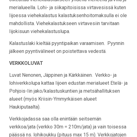
merialueella. Lohi- ja siikapitoisissa virtavesissä kuten
Iijoessa viehekalastus kalastuksenhoitomaksulla ei ole
mahdollista. Viehekalastukseen virtavesiin tarvitaan
Iijokisuun viehekalastuslupa.
Kalastuslaki kieltää pyyntipaikan varaamisen. Pyynnin
jälkeen pyyntivälineet on poistettava vedestä.
VERKKOLUVAT
Luvat Nenonen, Jäppinen ja Kärkkäinen. Verkko- ja
lohiverkkolupa kattaa Iijoen edustan merialueet Etelä- ja
Pohjois-Iin jako/kalastuskuntien ja metsähallituksen
alueet (myös Kriisin-Ymmyrkäisen alueet
Haukiputaalta).
Verkkojadassa saa olla enintään seitsemän
verkkoa/jata (verkko 30m = 210m/jata) ja vain toisessa
päässä ns. lohikoukku (pituus max 15 m). Verkkojatojen