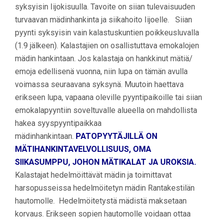
syksyisin Iijokisuulla. Tavoite on siian tulevaisuuden
turvaavan mädinhankinta ja siikahoito Iijoelle. Siian
pyynti syksyisin vain kalastuskuntien poikkeusluvalla
(1.9 jälkeen). Kalastajien on osallistuttava emokalojen
mädin hankintaan. Jos kalastaja on hankkinut mätiä/
emoja edellisenä vuonna, niin lupa on tämän avulla
voimassa seuraavana syksynä. Muutoin haettava
erikseen lupa, vapaana oleville pyyntipaikoille tai siian
emokalapyyntiin soveltuvalle alueella on mahdollista
hakea syyspyyntipaikkaa
mädinhankintaan.
PATOPYYTÄJILLÄ ON
MÄTIHANKINTAVELVOLLISUUS, OMA
SIIKASUMPPU, JOHON MÄTIKALAT JA UROKSIA.
Kalastajat hedelmöittävät mädin ja toimittavat
harsopusseissa hedelmöitetyn mädin Rantakestilän
hautomolle. Hedelmöitetystä mädistä maksetaan
korvaus. Erikseen sopien hautomolle voidaan ottaa