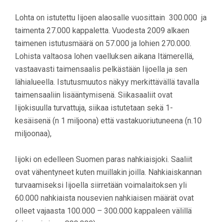
Lohta on istutettu Iijoen alaosalle vuosittain 300.000 ja
taimenta 27.000 kappaletta. Vuodesta 2009 alkaen
taimenen istutusmäärä on 57.000 ja lohien 270.000.
Lohista valtaosa lohen vaelluksen aikana Itämerellä,
vastaavasti taimensaalis pelkästään Iijoella ja sen
lähialueella. Istutusmuutos näkyy merkittävällä tavalla
taimensaaliin lisääntymisenä. Siikasaaliit ovat
Iijokisuulla turvattuja, siikaa istutetaan sekä 1-
kesäisenä (n 1 miljoona) että vastakuoriutuneena (n.10
miljoonaa),
Iijoki on edelleen Suomen paras nahkiaisjoki. Saaliit
ovat vähentyneet kuten muillakin joilla. Nahkiaiskannan
turvaamiseksi Iijoella siirretään voimalaitoksen yli
60.000 nahkiaista nousevien nahkiaisen määrät ovat
olleet vajaasta 100.000 – 300.000 kappaleen välillä