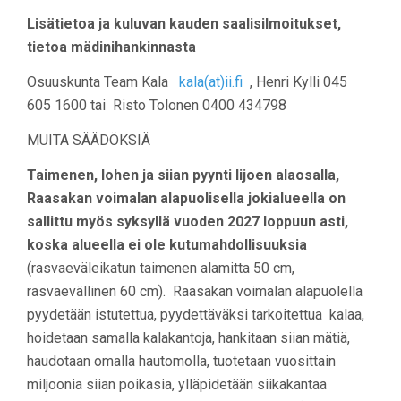
Lisätietoa ja kuluvan kauden saalisilmoitukset,
tietoa mädinihankinnasta
Osuuskunta Team Kala
kala(at)ii.fi
, Henri Kylli 045
605 1600 tai Risto Tolonen 0400 434798
MUITA SÄÄDÖKSIÄ
Taimenen, lohen ja siian pyynti Iijoen alaosalla,
Raasakan voimalan alapuolisella jokialueella on
sallittu myös
syksyllä vuoden 2027 loppuun asti,
koska alueella ei ole kutumahdollisuuksia
(rasvaeväleikatun taimenen alamitta 50 cm,
rasvaevällinen 60 cm). Raasakan voimalan alapuolella
pyydetään istutettua, pyydettäväksi tarkoitettua kalaa,
hoidetaan samalla kalakantoja, hankitaan siian mätiä,
haudotaan omalla hautomolla, tuotetaan vuosittain
miljoonia siian poikasia, ylläpidetään siikakantaa