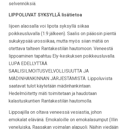
selvennöksiä.
LIPPOLUVAT SYKSYLLÄ lisätietoa
Iijoen alaosalla voi lipota syksyllä siikaa
poikkeusluvalla (1.9 jälkeen). Saalis on pääosin pientä
sukukypsää urossiikaa, mutta myös siian mätiä on
otettava talteen Rantakestilän hautomoon. Veneestä
lippoaminen tapahtuu Ely-keskuksen poikkeusluvalla.
LUPA EDELLYTTÄÄ
SAALISILMOITUSVELVOLLISUUTTA JA
MÄDINHANKINNAN JÄRJESTÄMISTÄ. Lippoluvista
saatavat tulot käytetään mädinhankintaan.
Hedelmöitetty mäti toimitetaan ja haudotaan
kalastuskuntien Rantakestilän hautomolla.
Lippoajilla on oltava veneessä vesiastia, johon
emokalat elävänä. Emokaloille on emokalasumput (Illin
veneluiska, Raasakan voimalan alapuoli. Näihin viedään