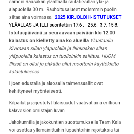
samoin Raasakan yläaltaalla rautatiesillan ylä- ja
alapuolella 30 m. Rauhoitusalueet molemmin puolin
siltaa aina voimassa.
2025 KIRJOLOHI-ISTUTUKSET
YLÄALLAS JA ILLI suoritettiin 17.6 , 25.6. 3.7. 15.8
.
I
stutuspäivänä ja seuraavaan päivään klo 12.00
kalastus on kielletty aina ko alueilla
Yläaltaalla
Kivimaan sillan yläpuolella ja Illinkosken sillan
yläpuolella kalastus on tuolloinkin sallittua
.
HUOM
Illissä on ollut jo pitkään ollut moottorin käyttökielto
kalastuksessa
Iijoen edustalla ja alaosalla taimensaaliit ovat
kehittyneet myönteisesti.
Kilpailut ja järjestetyt tilaisuudet vaativat aina erillisen
kalavesien omistajan luvan.
Jakokunnilla ja jakokuntien suostumuksella Team Kala
voi asettaa yllämainittuihin lupaehtoihin rajoituksia tai