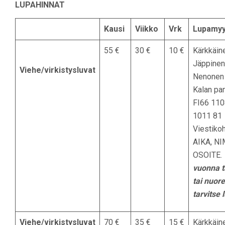
LUPAHINNAT
Kausi
Viikko
Vrk
Lupamyy
55 €
30 €
10 €
Kärkkäine
Jäppinen
Viehe/virkistysluvat
Nenonen 
Kalan pan
FI66 110
1011 81
Viestiko
AIKA, NI
OSOITE.
vuonna t
tai nuor
tarvitse 
Viehe/virkistysluvat
70 €
35 €
15 €
Kärkkäine