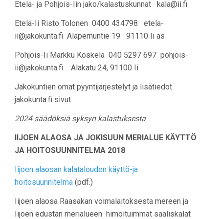
Etelä- ja Pohjois-Iin jako/kalastuskunnat kala@ii.fi
Etelä-Ii Risto Tolonen 0400 434798 etela-
ii@jakokunta.fi Alapernuntie 19 91110 Ii as
Pohjois-Ii Markku Koskela 040 5297 697 pohjois-
ii@jakokunta.fi Alakatu 24, 91100 Ii
Jakokuntien omat pyyntijärjestelyt ja lisätiedot
jakokunta.fi sivut
2024 säädöksiä syksyn kalastuksesta
IIJOEN ALAOSA JA JOKISUUN MERIALUE KÄYTTÖ
JA HOITOSUUNNITELMA 2018
Iijoen alaosan kalatalouden käyttö-ja
hoitosuunnitelma
(pdf.)
Iijoen alaosa Raasakan voimalaitoksesta mereen ja
Iijoen edustan merialueen himoituimmat saaliskalat