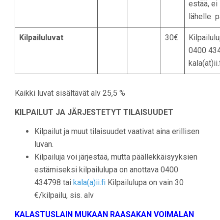
estää, ei 
lähelle p
Kilpailuluvat
30€
Kilpailul
0400 434
kala(at)ii.
Kaikki luvat sisältävät alv 25,5 %
KILPAILUT JA JÄRJESTETYT TILAISUUDET
Kilpailut ja muut tilaisuudet vaativat aina erillisen
luvan.
Kilpailuja voi järjestää, mutta päällekkäisyyksien
estämiseksi kilpailulupa on anottava 0400
434798 tai
kala(a)ii.fi
Kilpailulupa on vain 30
€/kilpailu, sis. alv
KALASTUSLAIN MUKAAN RAASAKAN VOIMALAN