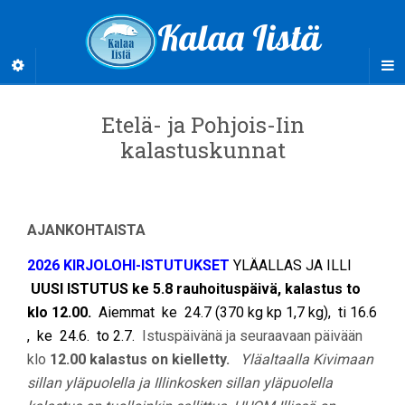
Kalaa Iistä
Etelä- ja Pohjois-Iin
kalastuskunnat
AJANKOHTAISTA
2026 KIRJOLOHI-ISTUTUKSET
YLÄALLAS JA ILLI
UUSI ISTUTUS ke 5.8 rauhoituspäivä, kalastus to
klo 12.00.
Aiemmat ke 24.7 (370 kg kp 1,7 kg), ti 16.6
, ke 24.6. to 2.7.
Istuspäivänä ja seuraavaan päivään
klo
12.00 kalastus on kielletty.
Yläaltaalla Kivimaan
sillan yläpuolella ja Illinkosken sillan yläpuolella