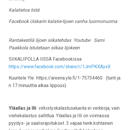
Kalatietoa Iistä
Facebook Uiskarin kalatie-Iijoen vanha luonnonuoma
Rantakestilä Iijoen siikatehdas Youtube Sami
Paakkola Istutetaan siikaa Iijokeen
SIIKALIPOLLA IISSÄ Facebookissa
https://www.facebook.com/share/r/1JmPKXAyxX
Kuuntele Yle https://areena.yle.fi/1-75734460 (tunti ja
n 17 minuuttia alkaa lippous)
Yläallas ja Illi
virkistyskalastusalueita ei verkkoja, vain
viehekalastus sallittua. Yläallas ja Illi on voimassa
pyydys- ja saalisrajoitukset. 3 vapaa henk.kohtainen