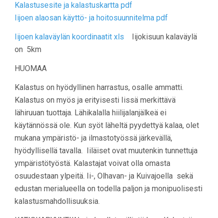
Kalastusesite ja kalastuskartta pdf
Iijoen alaosan käyttö- ja hoitosuunnitelma pdf
Iijoen kalaväylän koordinaatit xls
Iijokisuun kalaväylä
on 5km
HUOMAA
Kalastus on hyödyllinen harrastus, osalle ammatti.
Kalastus on myös ja erityisesti Iissä merkittävä
lähiruuan tuottaja. Lähikalalla hiilijalanjälkeä ei
käytännössä ole. Kun syöt läheltä pyydettyä kalaa, olet
mukana ympäristö- ja ilmastotyössä järkevällä,
hyödyllisellä tavalla. Iiläiset ovat muutenkin tunnettuja
ympäristötyöstä. Kalastajat voivat olla omasta
osuudestaan ylpeitä. Ii-, Olhavan- ja Kuivajoella sekä
edustan merialueella on todella paljon ja monipuolisesti
kalastusmahdollisuuksia.