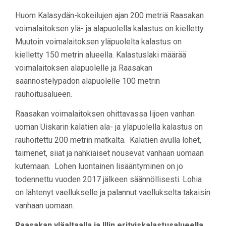
Huom Kalasydän-kokeilujen ajan 200 metriä Raasakan
voimalaitoksen ylä- ja alapuolella kalastus on kielletty.
Muutoin voimalaitoksen yläpuolelta kalastus on
kielletty 150 metrin alueella. Kalastuslaki määrää
voimalaitoksen alapuolelle ja Raasakan
säännöstelypadon alapuolelle 100 metrin
rauhoitusalueen.
Raasakan voimalaitoksen ohittavassa Iijoen vanhan
uoman Uiskarin kalatien ala- ja yläpuolella kalastus on
rauhoitettu 200 metrin matkalta. Kalatien avulla lohet,
taimenet, siiat ja nahkiaiset nousevat vanhaan uomaan
kutemaan. Lohen luontainen lisääntyminen on jo
todennettu vuoden 2017 jälkeen säännöllisesti. Lohia
on lähtenyt vaellukselle ja palannut vaellukselta takaisin
vanhaan uomaan.
Raasakan yläaltaalla ja Illin erityiskalastusalueella,