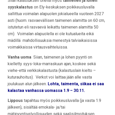
Siian kalastuksen ohella myös
taimenen ja lohen
syyskalastus
on Ely-keskuksen poikkeusluvalla
sallittua voimalan alapuolen jokialueella vuoteen 2027
asti (huom. rasvaevällisen taimenen alamitta on 60 cm,
istutetun eli rasvaevä leikattu taimenen alamitta 50
cm). Voimalan alapuolella ei ole kutualueita eikä
mädillä mahdollisuuksia menestyä talviaikaisissa
voimakkaissa virtausvaihteluissa.
Vanha uoma
Siian, taimenen ja lohen pyynti on
kielletty syys-loka-marraskuun ajan, koskee sekä
viehe-että verkkokalastusta (kalastuslain kielto –
kuturauhoitus). Verkot voi laittaa jään alle vasta
joulukuun alun jälkeen.
Lohta, taimenta, siikaa ei saa
kalastaa vanhassa uomassa 1.9 – 30.11.
Lippous
tapahtuu myös poikkeusluvalla (ja vasta 1.9
jälkeen), sisältää emokala- ja/tai
mätipyyntivelvollisuuden sekä saalisilmoituksen