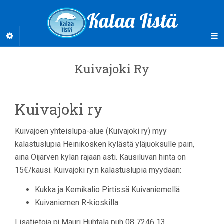
Kalaa Iistä
Kuivajoki Ry
Kuivajoki ry
Kuivajoen yhteislupa-alue (Kuivajoki ry) myy
kalastuslupia Heinikosken kylästä yläjuoksulle päin,
aina Oijärven kylän rajaan asti. Kausiluvan hinta on
15€/kausi. Kuivajoki ry:n kalastuslupia myydään:
Kukka ja Kemikalio Pirtissä Kuivaniemellä
Kuivaniemen R-kioskilla
Lisätietoja pj Mauri Huhtala puh 08 7246 13