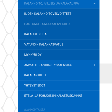
KALANHOITO, -VILJELY JA KALAKAUPPA
IIJOEN KALANHOITOVELVOITTEET
HAUTOMO JA MUU KALANHOITO
KALALIIKE KUHA
VATUNGIN KALANKASVATUS
MYHKYRI OY
AMMATTI- JA VIRKISTYSKALASTUS
KALAHANKKEET
YHTEYSTIEDOT
ETELÄ- JA POHJOIS-IIN KALASTUSKUNNAT
AJANKOHTAISTA