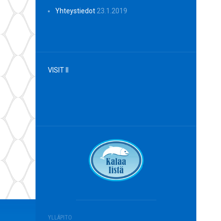
Yhteystiedot
23.1.2019
VISIT II
YLLÄPITO