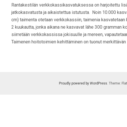
Rantakestilän verkkokassikasvatuksessa on harjoitettu li
jatkokasvatusta ja aikaistettua istutusta. Noin 10.000 kas
cm) taimenta otetaan verkkokassiin, taimenia kasvatetaan
2 kuukautta, jonka aikana ne kasvavat lähe 300 gramman k
siirretään verkkokassissa jokisuulle ja mereen, vapautet
Taimenen hoitotoimien kehittäminen on tuonut merkittävän sa
Proudly powered by WordPress
. Theme: Fla