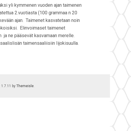
säksi yli kymmenen vuoden ajan taimenen
vatettua 2.vuotiasta (100 grammaa n 20
 kevään ajan. Taimenet kasvatetaan noin
okoisiksi. Elinvoimaset taimenet
aan ja ne pääsevät kasvamaan merelle.
alislisän taimensaaliisiin Iijokisuulla.
t 1.7.11 by
Themeisle
.