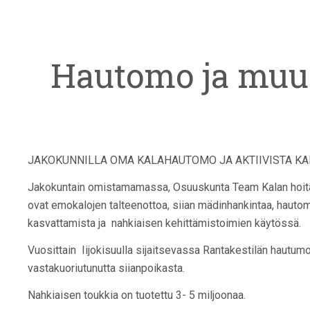
Hautomo ja muu
JAKOKUNNILLA OMA KALAHAUTOMO JA AKTIIVISTA K
Jakokuntain omistamamassa, Osuuskunta Team Kalan hoita
ovat emokalojen talteenottoa, siian mädinhankintaa, hautom
kasvattamista ja nahkiaisen kehittämistoimien käytössä.
Vuosittain Iijokisuulla sijaitsevassa Rantakestilän hautum
vastakuoriutunutta siianpoikasta.
Nahkiaisen toukkia on tuotettu 3- 5 miljoonaa.