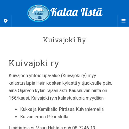
Kalaa Iistä
Kuivajoki Ry
Kuivajoki ry
Kuivajoen yhteislupa-alue (Kuivajoki ry) myy
kalastuslupia Heinikosken kylästä yläjuoksulle päin,
aina Oijärven kylän rajaan asti. Kausiluvan hinta on
15€/kausi. Kuivajoki ry:n kalastuslupia myydään:
Kukka ja Kemikalio Pirtissä Kuivaniemellä
Kuivaniemen R-kioskilla
Lisätietoja pj Mauri Huhtala puh 08 7246 13